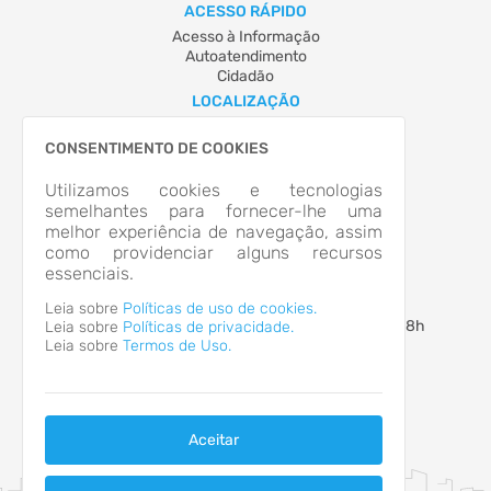
ACESSO RÁPIDO
Acesso à Informação
Autoatendimento
Cidadão
LOCALIZAÇÃO
RUA DOUTOR PENIDO, Nº 297, CENTRO I
Brusque/SC
CONSENTIMENTO DE COOKIES
CEP: 88.350-460
Abrir no Mapa
Utilizamos cookies e tecnologias
semelhantes para fornecer-lhe uma
CONTATOS
melhor experiência de navegação, assim
(47) 3255-0500
como providenciar alguns recursos
(47) 3351-0590
essenciais.
contabilidade@samaebru.com.br
HORÁRIO DE ATENDIMENTO
Leia sobre
Políticas de uso de cookies.
Segunda-feira a Sexta-feira
8h às 12h - 14h às 18h
Leia sobre
Políticas de privacidade.
Leia sobre
Termos de Uso.
Aceitar