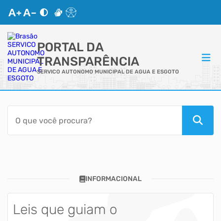
PORTAL DA
TRANSPARÊNCIA
SERVICO AUTONOMO MUNICIPAL DE AGUA E ESGOTO
ACESSO RÁPIDO
Acessibilidade
Cidadão
INFORMACIONAL
Autoatendimento
Mapa do Site
Leis que guiam o